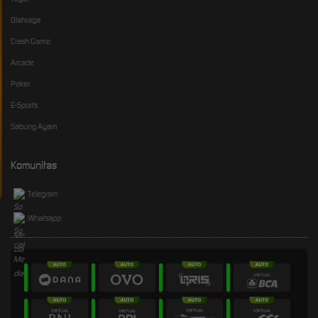
Olahraga
Crash Game
Arcade
Poker
E-Sports
Sabung Ayam
Komunitas
Telegram
Whatsapp