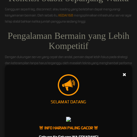
Gangguan seperti lag, disconnect, atau loading yang berlebihan dapat mengurangi
kenyamanan bermain. Oleh sebab itu,
KEDAI168
mengoptimalkan infrastruktur server agar
tetap stabil bahkan ketika jumlah pengguna sedang tinggi.
Pengalaman Bermain yang Lebih
Kompetitif
Dengan dukungan server yang cepat dan andal, pemain dapat lebih fokus pada strategi
dan keterampilan tanpa harus terganggu oleh masalah teknis yang menghambat performa
permainan.
×
Mengapa Memilih KEDAI168?
Di tengah banyaknya pilihan platform game online,
KEDAI168
menawarkan berbagai
keunggulan yang dirancang untuk memenuhi kebutuhan pemain modern.
SELAMAT DATANG
Teknologi Infrastruktur Modern
KEDAI168 menggunakan sistem server yang didukung teknologi terkini untuk memastikan
🚨 INFO HARIAN PALING GACOR 🚨
performa tetap optimal. Infrastruktur yang kuat memungkinkan akses permainan berjalan