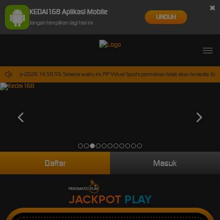
×
KEDAI168 Aplikasi Mobile
UNDUH
Jangan tampilkan lagi hari ini
 30-Sep-2026 14.59.59. Selama waktu ini, PP Virtual Sports permainan tidak akan tersedia. Ka
Daftar
Masuk
JACKPOT
PLAY