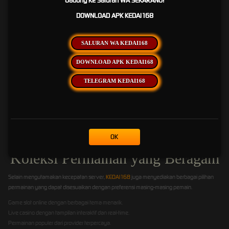
Gabung Ke Saluran WA SEKARANG!
lebih lancar dan minim kendala.
DOWNLOAD APK KEDAI168
Akses Cepat dari Berbagai
Perangkat
SALURAN WA KEDAI168
Baik menggunakan smartphone, tablet, maupun komputer, platform ini telah dioptimalkan
DOWNLOAD APK KEDAI168
agar dapat diakses dengan mudah tanpa mengurangi kualitas pengalaman bermain.
TELEGRAM KEDAI168
Sistem Keamanan yang Terjamin
Keamanan data pengguna menjadi salah satu prioritas utama. Dengan penerapan sistem
perlindungan modern, aktivitas bermain dan transaksi dapat dilakukan dengan lebih aman
dan nyaman.
OK
Koleksi Permainan yang Beragam
Selain mengutamakan kecepatan server,
KEDAI168
juga menyediakan berbagai pilihan
permainan yang dapat disesuaikan dengan preferensi masing-masing pemain.
Game slot online dengan berbagai tema menarik.
Live casino dengan tampilan interaktif dan real-time.
Permainan populer dari provider terpercaya.