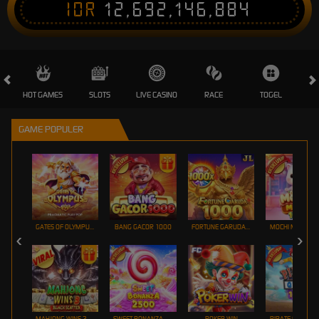
IDR
12,692,146,884
HOT GAMES
SLOTS
LIVE CASINO
RACE
TOGEL
OL
GAME POPULER
GATES OF OLYMPUS POP
BANG GACOR 1000
FORTUNE GARUDA 1000
MOCHI MANIA 1
MAHJONG WINS 3 – BLACK SCATTER
SWEET BONANZA 2500
POKER WIN
PIRATE QUEST 1