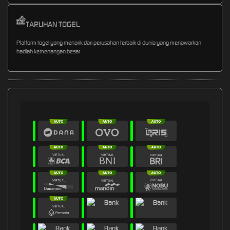
TARUHAN TOGEL
Platform togel yang menarik dari perusahan terbaik di dunia yang menawarkan
hadiah kemenangan besar