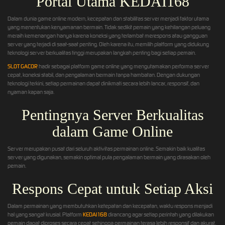
Portal Utama KEDAI168
Dalam dunia game online modern, kecepatan dan stabilitas server menjadi faktor utama
yang menentukan kenyamanan bermain. Tidak sedikit pemain yang kehilangan peluang
meraih kemenangan hanya karena koneksi yang terlambat merespons atau gangguan
server yang terjadi di saat-saat penting. Oleh karena itu, memilih platform yang didukung
teknologi server berkualitas tinggi merupakan langkah penting bagi setiap pemain.
SLOT GACOR
hadir sebagai platform game online yang mengutamakan performa server
cepat, koneksi stabil, dan pengalaman bermain tanpa hambatan. Dengan dukungan
teknologi terkini, setiap permainan dapat dinikmati secara lebih lancar, responsif, dan
nyaman kapan saja.
Pentingnya Server Berkualitas
dalam Game Online
Server merupakan pusat dari seluruh aktivitas permainan online. Semakin baik kualitas
server yang digunakan, semakin optimal pula pengalaman bermain yang dirasakan oleh
pemain.
Respons Cepat untuk Setiap Aksi
Dalam permainan yang membutuhkan ketepatan dan kecepatan, waktu respons menjadi
hal yang sangat krusial. Platform
KEDAI168
dirancang agar setiap perintah yang dilakukan
pemain dapat diproses secara cepat sehingga permainan terasa lebih responsif dan akurat.