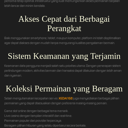
performa tetap optimal. Infrastruktur yang kuat memungkinkan akses permainan berjalan
lebih lancar dan minim kendala.
Akses Cepat dari Berbagai
Perangkat
Baik menggunakan smartphone, tablet, maupun komputer, platform ini telah dioptimalkan
agar dapat diakses dengan mudah tanpa mengurangi kualitas pengalaman bermain.
Sistem Keamanan yang Terjamin
Keamanan data pengguna menjadi salah satu prioritas utama. Dengan penerapan sistem
perlindungan modern, aktivitas bermain dan transaksi dapat dilakukan dengan lebih aman
dan nyaman.
Koleksi Permainan yang Beragam
Selain mengutamakan kecepatan server,
KEDAI168
juga menyediakan berbagai pilihan
permainan yang dapat disesuaikan dengan preferensi masing-masing pemain.
Game slot online dengan berbagai tema menarik.
Live casino dengan tampilan interaktif dan real-time.
Permainan populer dari provider terpercaya.
Beragam pilihan hiburan yang selalu diperbarui secara berkala.