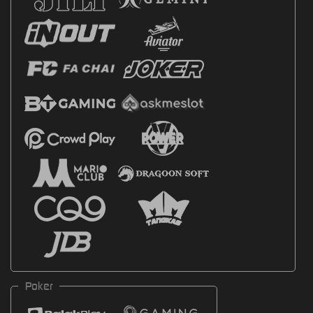
Poker