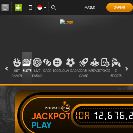
MASUK
DAFTAR
HOT
SLOTS
LIVE
RACE
TOGEL
OLAHRAGA
CRASH
ARCADE
POKER
E-
SABUN
GAMES
CASINO
GAME
SPORTS
AYAM
IDR
12,676,
JACKPOT
PLAY