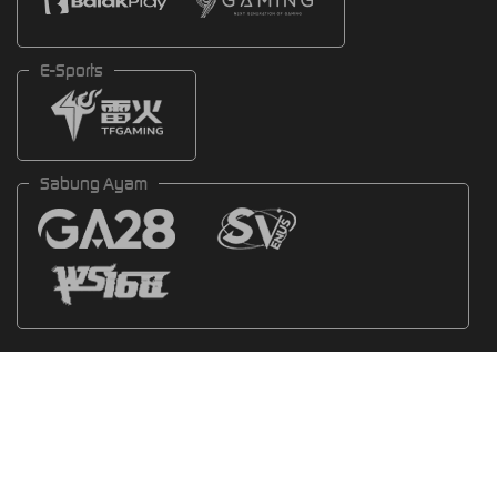
E-Sports
Sabung Ayam