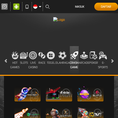
MASUK
DAFTAR
HOT
SLOTS
LIVE
RACE
TOGEL
OLAHRAGA
CRASH
ARCADE
POKER
E-
SABUN
GAMES
CASINO
GAME
SPORTS
AYAM
i
i
i
i
i
i