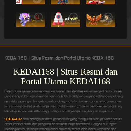
i
i
i
KEDAI168 | Situs Resmi dan Portal Utama KEDAI168
KEDAI168 | Situs Resmi dan
Portal Utama KEDAI168
Dalam dunia game online modern, kecepatan dan stabilitas server menjadi faktor utama
yang menentukan kenyamanan bermain. Tidak sedikit pemain yang kehilangan peluang
meraih kemenangan hanya karena koneksi yang terlambat merespons atau gangguan
server yang terjadi di saat-saat penting. Oleh karena itu, memilih platform yang didukung
teknologi server berkualitas tinggi merupakan langkah penting bagi setiap pemain.
SLOT GACOR
hadir sebagai platform game online yang mengutamakan performa server
cepat, koneksi stabil, dan pengalaman bermain tanpa hambatan. Dengan dukungan
teknologi terkini, setiap permainan dapat dinikmati secara lebih lancar, responsif, dan