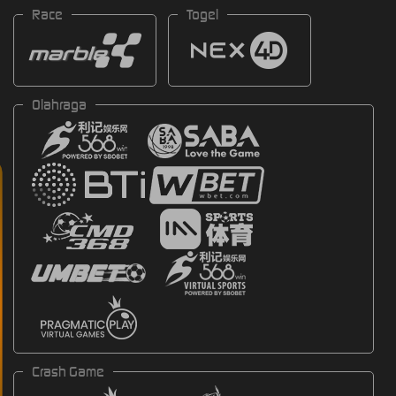
Race
Togel
Olahraga
Crash Game