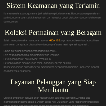
Sistem Keamanan yang Terjamin
Keamanan data pengguna menjadi salah satu prioritas utama. Dengan penerapan sistem
perlindungan modern, aktivitas bermain dan transaksi dapat dilakukan dengan lebih aman
dan nyaman.
Koleksi Permainan yang Beragam
Selain mengutamakan kecepatan server,
KEDAI168
juga menyediakan berbagai pilihan
permainan yang dapat disesuaikan dengan preferensi masing-masing pemain.
Game slot online dengan berbagai tema menarik.
Live casino dengan tampilan interaktif dan real-time.
Permainan populer dari provider terpercaya.
Beragam pilihan hiburan yang selalu diperbarui secara berkala.
Keanekaragaman pilihan tersebut memberikan pengalaman bermain yang lebih menarik
dan tidak membosankan.
Layanan Pelanggan yang Siap
Membantu
Untuk memberikan kenyamanan maksimal, tim customer service KEDAI168 siap
membantu pengguna selama 24 jam setiap hari. Dukungan yang responsif memastikan
setiap pertanyaan atau kendala dapat ditangani dengan cepat dan profesional.