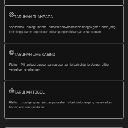
TARUHAN OLAHRAGA
Sportsbook Gaming Platform Terbaik menawarkan lebih banyak game, odds yang
lebih tinggi, dan menyediakan pilihan yang lebih banyak untuk pemain.
TARUHAN LIVE KASINO
Platform Pilihan bagi perusahaan-perusahaan terbaik di dunia, dengan pilihan
variasi game terbanyak
TARUHAN TOGEL
Platform togel yang menarik dari perusahan terbaik di dunia yang menawarkan
hadiah kemenangan besar